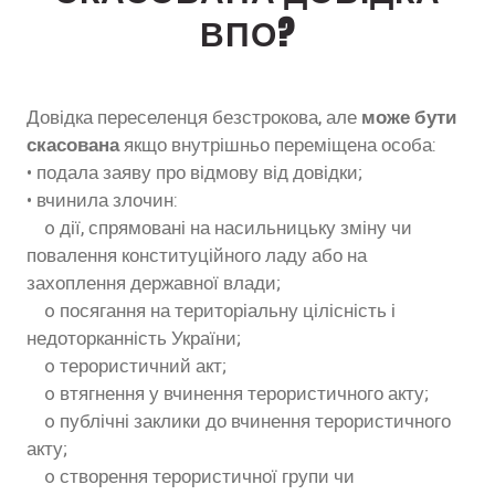
ВПО?
Довідка переселенця безстрокова, але
може бути
скасована
якщо внутрішньо переміщена особа:
• подала заяву про відмову від довідки;
• вчинила злочин:
o дії, спрямовані на насильницьку зміну чи
повалення конституційного ладу або на
захоплення державної влади;
o посягання на територіальну цілісність і
недоторканність України;
o терористичний акт;
o втягнення у вчинення терористичного акту;
o публічні заклики до вчинення терористичного
акту;
o створення терористичної групи чи