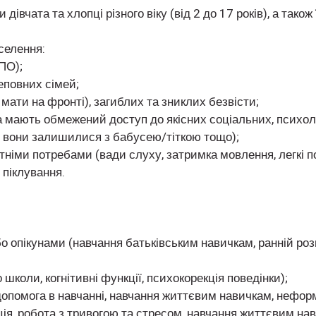
дівчата та хлопці різного віку (від 2 до 17 років), а тако
селення:
ПО);
еповних сімей;
 мати на фронті), загиблих та зниклих безвісти;
 та мають обмежений доступ до якісних соціальних, психоло
йну вони залишилися з бабусею/тіткою тощо);
вітніми потребами (вади слуху, затримка мовлення, легкі 
 піклування.
о опікунами (навчання батьківським навичкам, ранній ро
до школи, когнітивні функції, психокорекція поведінки);
, допомога в навчанні, навчання життєвим навичкам, нефор
ізація, робота з тривогою та стресом, навчання життєвим н