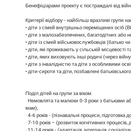
Бенефіціарами проекту є постраждалі від війни 
Критерії відбору - найбільш вразливі групи на
• діти з сімей внутрішньо переміщених осіб (В
• діти з малозабезпечених, багатодітних або н
• діти із сімей військовослужбовців (батько чи
• діти, які проживають у сільській місцевості
• діти, яких виховують інші родичі (через ві
• діти з інвалідністю та діти з особливими ос
• діти-сироти та діти, позбавлені батьківського
Поділ дітей на групи за віком:
· Немовлята та малюки 0-3 роки з батьками аб
мам);
· 4-6 років - (пізнавальні процеси, підготовка 
· 7-10 років – (розвиток когнітивних процесів
· 11-14 років - (адаптація, інтеграція, соціал