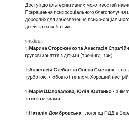
Доступ до альтернативних можливостей навчанн
Покращення психосоціального благополуччя ш
дорослихдля забезпечення психо-соціального
дітей та їхніх батьк
ів.
Фахівці:
✨
Марина Стороженко та Анастасія Стратійч
групові заняття з дітьми (тренінги, ігри).
✨
Анастасія Стебал та Олена Сметана
- соц
турботою, любов’ю і теплом. Хороший настрій і
✨
Марія Шаповалова, Юлія Юхтенко -
аніма
за його межами.
✨
Наталія Домбровська
- логопед ПДД в Бер