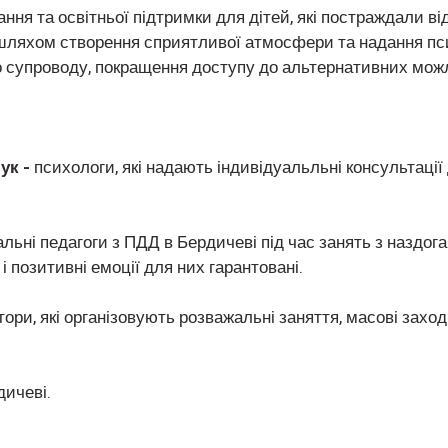
я та освітньої підтримки для дітей, які постраждали від
ляхом створення сприятливої атмосфери та надання псих
 супроводу, покращення доступу до альтернативних можл
ук -
психологи, які надають індивідуальльні консультації 
іальні педагоги з ПДД в Бердичеві під час занять з наздог
 позитивні емоції для них гарантовані.
тори, які організовують розважальні заняття, масові заходи
дичеві.