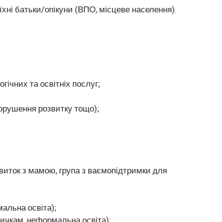
ж їхні батьки/опікуни (ВПО, місцеве населення).
гічних та освітніх послуг;
порушення розвитку тощо);
звиток з мамою, група з ваємопідтримки для
мальна освіта);
авичкам, неформальна освіта);