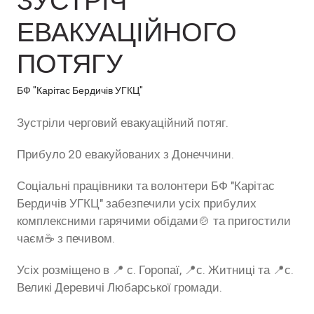
ЕВАКУАЦІЙНОГО
ПОТЯГУ
БФ "Карітас Бердичів УГКЦ"
Зустріли черговий евакуаційний потяг.
Прибуло 20 евакуйованих з Донеччини.
Соціальні працівники та волонтери БФ "Карітас
Бердичів УГКЦ" забезпечили усіх прибулих
комплексними гарячими обідами🍲 та пригостили
чаєм☕️ з печивом.
Усіх розміщено в 📍 с. Горопаї, 📍с. Житниці та 📍с.
Великі Деревичі Любарської громади.