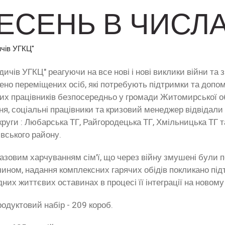
ЕСЕНЬ В ЧИСЛ
ичів УГКЦ"
дичів УГКЦ" реагуючи на все нові і нові виклики війни та
ено переміщених осіб, які потребують підтримки та допо
их працівників безпосередньо у громади Житомирської об
я, соціальні працівники та кризовий менеджер відвідали с
круги : Любарська ТГ, Райгородецька ТГ, Хмільницька ТГ 
вського району.
зовим харчуванням сім'ї, що через війну змушені були п
чином, надання комплексних гарячих обідів покликано під
них життєвих оставинах в процесі її інтеграції на новому 
дуктовий набір - 209 короб.