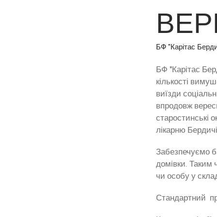
ВЕР
БФ "Карітас Берд
БФ "Карітас Бер
кількості вимуш
виїзди соціальн
впродовж вересн
старостинські о
лікарню Бердичі
Забезпечуємо ба
домівки. Таким 
чи особу у склад
Стандартний про