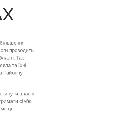
АХ
 збільшення
моги проводить
ласті. Так
ела та їхні
та Районну
окинути власні
тримати сім'ю
місці.