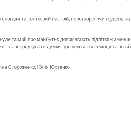
і спогади та святковий настрій, перетворюючи грудень н
нуле та мрії про майбутнє допомагають підліткам зменши
вість впорядкувати думки, зрозуміти свої емоції та зна
Марина Стороженко, Юлія Юхтенко