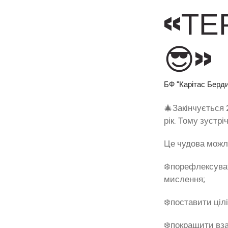
«ТЕ
😎»
БФ "Карітас Берд
🎄Закінчується 
рік. Тому зустр
Це чудова можл
❄️порефлексуват
мислення;
❄️поставити ціл
❄️покращити вза