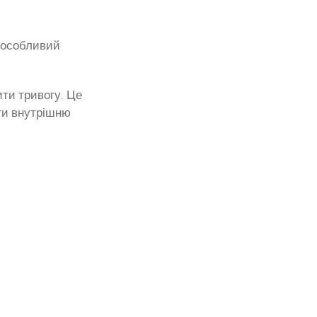
а особливий
ти тривогу. Це
йти внутрішню