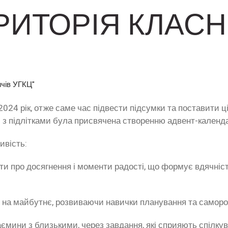
РИТОРІЯ КЛАС
ичів УГКЦ"
2024 рік, отже саме час підвести підсумки та поставити ц
іч з підлітками була присвячена створенню адвент-календ
ивість:
и про досягнення і моменти радості, що формує вдячніс
і на майбутнє, розвиваючи навички планування та саморо
ємини з близькими, через завдання, які сприяють спілку