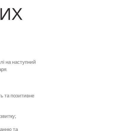
НИХ
ілі на наступний
аря.
ть та позитивне
звитку;
ванню та