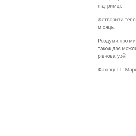
підтримці;
❄️створити тепл
місяць.
Роздуми про ми
також дає можли
рівновагу.🤗
Фахівці 💁‍♀️: 