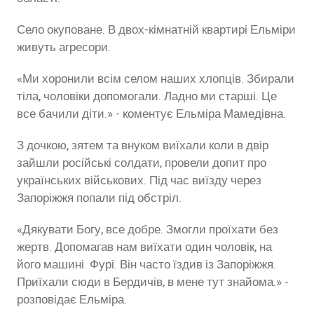
Село окуповане. В двох-кімнатній квартирі Ельміри
живуть агресори.
«Ми хоронили всім селом наших хлопців. Збирали
тіла, чоловіки допомогали. Ладно ми старші. Це
все бачили діти.» - коментує Ельміра Мамедівна.
З дочкою, зятем та внуком виїхали коли в двір
зайшли російські солдати, провели допит про
українських військових. Під час виїзду через
Запоріжжя попали під обстріл.
«Дякувати Богу, все добре. Змогли проїхати без
жертв. Допомагав нам виїхати один чоловік, на
його машині. Фурі. Він часто їздив із Запоріжжя.
Приїхали сюди в Бердичів, в мене тут знайома.» -
розповідає Ельміра.