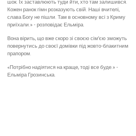
шок. Їх заставлюють туди йти, хто там залишився.
Кожен ранок гімн розказують свій. Наші вчителі,
слава Богу не пішли. Там в основному всі з Криму
приїхали.» - розповідає Ельміра.
Вона вірить, що вже скоро зі своєю сім'єю зможуть
повернутись до своєї домівки під жовто-блакитним
прапором.
«Потрібно надіятися на краще, тоді все буде.» -
Ельміра Грозинська.